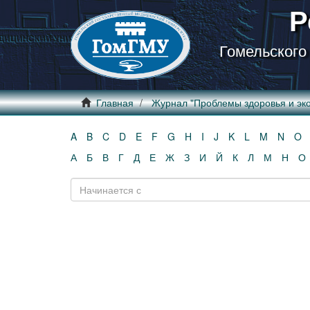
Р
Гомельского
Главная
Журнал "Проблемы здоровья и эко
A
B
C
D
E
F
G
H
I
J
K
L
M
N
O
А
Б
В
Г
Д
Е
Ж
З
И
Й
К
Л
М
Н
О