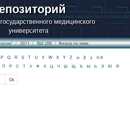
епозиторий
 государственного медицинского
университета
логии"
2011
№2 (28)
Фильтр по теме
P
Q
R
S
T
U
V
W
X
Y
Z
α
β
γ
0-9
П
Р
С
Т
У
Ф
Х
Ц
Ч
Ш
Щ
Ъ
Ы
Ь
Э
Ю
Я
Ok