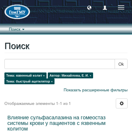
Пере
навиг
Поиск
Поиск
Ok
Тема: язвенный колит ×
Автор: Михайлова, Е. И. ×
Тема: быстрый ацетилятор ×
Показать расширенные фильтры
Отображаемые элементы 1-1 из 1
Влияние сульфасалазина на гомеостаз
системы крови у пациентов с язвенным
колитом