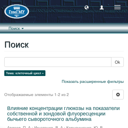
Пере
навиг
Поиск
Поиск
Ok
Тема: клеточный цикл ×
Показать расширенные фильтры
Отображаемые элементы 1-2 из 2
Влияние концентрации глюкозы на показатели
собственной и зондовой флуоресценции
бычьего сывороточного альбумина
Авдеев, П. А.
;
Игнатенко, В. А.
;
Корноушенко, Ю. В.