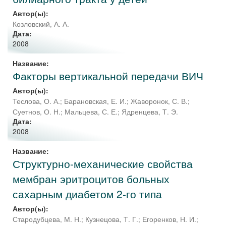
Автор(ы):
Козловский, А. А.
Дата:
2008
Название:
Факторы вертикальной передачи ВИЧ
Автор(ы):
Теслова, О. А.
;
Барановская, Е. И.
;
Жаворонок, С. В.
;
Суетнов, О. Н.
;
Мальцева, С. Е.
;
Ядренцева, Т. Э.
Дата:
2008
Название:
Структурно-механические свойства
мембран эритроцитов больных
сахарным диабетом 2-го типа
Автор(ы):
Стародубцева, М. Н.
;
Кузнецова, Т. Г.
;
Егоренков, Н. И.
;