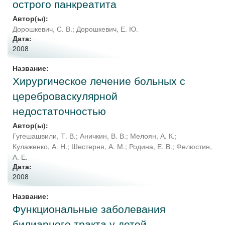
острого панкреатита
Автор(ы):
Дорошкевич, С. В.
;
Дорошкевич, Е. Ю.
Дата:
2008
Название:
Хирургическое лечение больных с
цереброваскулярной
недостаточностью
Автор(ы):
Гугешашвили, Т. В.
;
Аничкин, В. В.
;
Мелоян, А. К.
;
Кулаженко, А. Н.
;
Шестерня, А. М.
;
Родина, Е. В.
;
Фелюстин,
А. Е.
Дата:
2008
Название:
Функциональные заболевания
билиарного тракта у детей