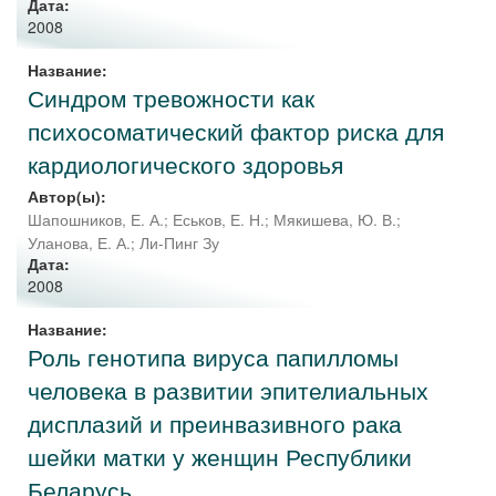
Дата:
2008
Название:
Синдром тревожности как
психосоматический фактор риска для
кардиологического здоровья
Автор(ы):
Шапошников, Е. А.
;
Еськов, Е. Н.
;
Мякишева, Ю. В.
;
Уланова, Е. А.
;
Ли-Пинг Зу
Дата:
2008
Название:
Роль генотипа вируса папилломы
человека в развитии эпителиальных
дисплазий и преинвазивного рака
шейки матки у женщин Республики
Беларусь