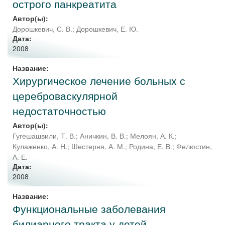
острого панкреатита
Автор(ы):
Дорошкевич, С. В.
;
Дорошкевич, Е. Ю.
Дата:
2008
Название:
Хирургическое лечение больных с
цереброваскулярной
недостаточностью
Автор(ы):
Гугешашвили, Т. В.
;
Аничкин, В. В.
;
Мелоян, А. К.
;
Кулаженко, А. Н.
;
Шестерня, А. М.
;
Родина, Е. В.
;
Фелюстин,
А. Е.
Дата:
2008
Название:
Функциональные заболевания
билиарного тракта у детей