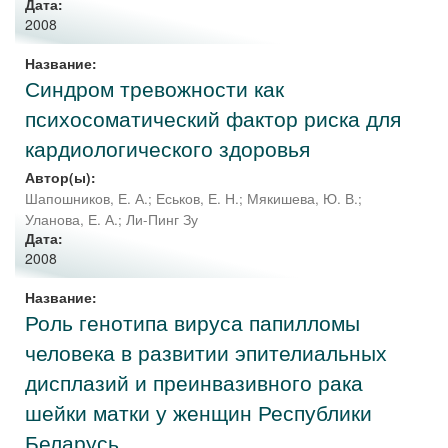
Дата:
2008
Название:
Синдром тревожности как
психосоматический фактор риска для
кардиологического здоровья
Автор(ы):
Шапошников, Е. А.
;
Еськов, Е. Н.
;
Мякишева, Ю. В.
;
Уланова, Е. А.
;
Ли-Пинг Зу
Дата:
2008
Название:
Роль генотипа вируса папилломы
человека в развитии эпителиальных
дисплазий и преинвазивного рака
шейки матки у женщин Республики
Беларусь