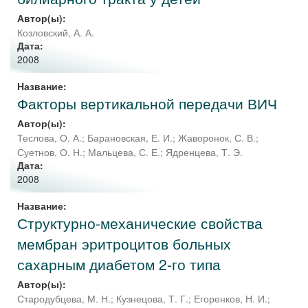
Автор(ы):
Козловский, А. А.
Дата:
2008
Название:
Факторы вертикальной передачи ВИЧ
Автор(ы):
Теслова, О. А.
;
Барановская, Е. И.
;
Жаворонок, С. В.
;
Суетнов, О. Н.
;
Мальцева, С. Е.
;
Ядренцева, Т. Э.
Дата:
2008
Название:
Структурно-механические свойства
мембран эритроцитов больных
сахарным диабетом 2-го типа
Автор(ы):
Стародубцева, М. Н.
;
Кузнецова, Т. Г.
;
Егоренков, Н. И.
;