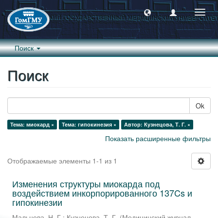
Пере
навиг
Поиск
Поиск
Ok
Тема: миокард ×
Тема: гипокинезия ×
Автор: Кузнецова, Т. Г. ×
Показать расширенные фильтры
Отображаемые элементы 1-1 из 1
Изменения структуры миокарда под
воздействием инкорпорированного 137Cs и
гипокинезии
Мальцева, Н. Г.
;
Кузнецова, Т. Г.
(
Медицинский журнал
,