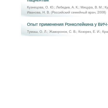
Кузнецова, О. Ю.
;
Лебедев, А. К.
;
Мицура, В. М.
;
Ку
Иванова, Н. В.
(
Российский семейный врач
,
2008
)
Опыт применения Ронколейкина у ВИЧ
Тумаш, О. Л.
;
Жаворонок, С. В.
;
Козорез, Е. И.
;
Кра