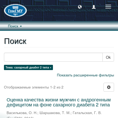
Пере
навиг
Поиск
Поиск
Ok
Тема: сахарный диабет 2 типа ×
Показать расширенные фильтры
Отображаемые элементы 1-2 из 2
Оценка качества жизни мужчин с андрогенным
дефицитом на фоне сахарного диабета 2 типа
Василькова, О. Н.
;
Шаршакова, Т. М.
;
Гатальская, Г. В.