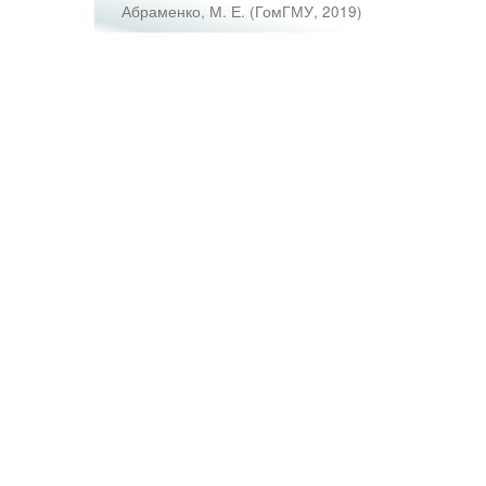
Абраменко, М. Е.
(
ГомГМУ
,
2019
)