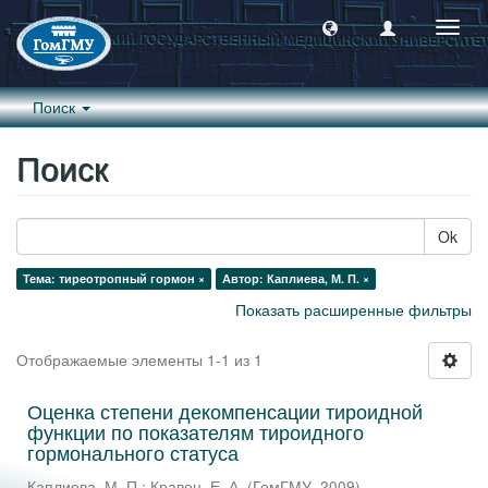
Пере
навиг
Поиск
Поиск
Ok
Тема: тиреотропный гормон ×
Автор: Каплиева, М. П. ×
Показать расширенные фильтры
Отображаемые элементы 1-1 из 1
Оценка степени декомпенсации тироидной
функции по показателям тироидного
гормонального статуса
Каплиева, М. П.
;
Кравец, Е. А.
(
ГомГМУ
,
2009
)