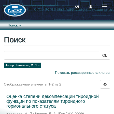
Пере
навиг
Поиск
Поиск
Ok
Автор: Каплиева, М. П. ×
Показать расширенные фильтры
Отображаемые элементы 1-2 из 2
Оценка степени декомпенсации тироидной
функции по показателям тироидного
гормонального статуса
Каплиева, М. П.
;
Кравец, Е. А.
(
ГомГМУ
,
2009
)