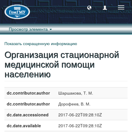
Пере
навиг
Просмотр элемента
Показать сокращенную информацию
Организация стационарной
медицинской помощи
населению
dc.contributor.author
Шаршакова, Т. М.
dc.contributor.author
Дорофеев, В. М.
dc.date.accessioned
2017-06-22T09:28:10Z
dc.date.available
2017-06-22T09:28:10Z