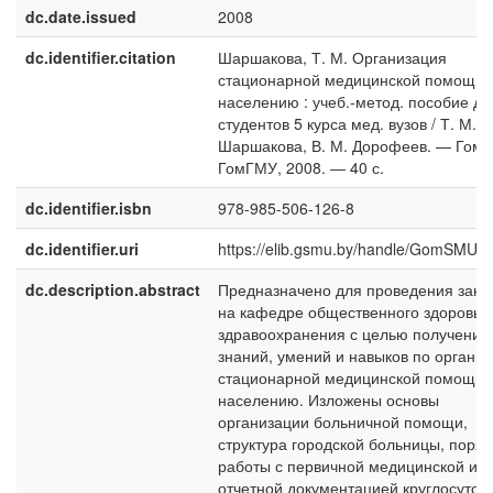
dc.date.issued
2008
dc.identifier.citation
Шаршакова, Т. М. Организация
стационарной медицинской помощи
населению : учеб.-метод. пособие дл
студентов 5 курса мед. вузов / Т. М.
Шаршакова, В. М. Дорофеев. — Гомел
ГомГМУ, 2008. ― 40 с.
dc.identifier.isbn
978-985-506-126-8
dc.identifier.uri
https://elib.gsmu.by/handle/GomSMU/
dc.description.abstract
Предназначено для проведения заня
на кафедре общественного здоровья
здравоохранения с целью получения
знаний, умений и навыков по органи
стационарной медицинской помощи
населению. Изложены основы
организации больничной помощи,
структура городской больницы, поряд
работы с первичной медицинской и
отчетной документацией круглосуточ