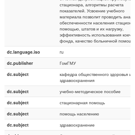
стационара, алгоритмы расчета
показателей. Усвоение учебного
материала позволит проводить анали
обеспеченности населения стациона
помощью, штатов и их нагрузку,
эффективность использования коечн
фонда, качество больничной помощи
dc.language.iso
ru
dc.publisher
ГомГМУ
dc.subject
кафедра общественного здоровья и
здравоохранения
dc.subject
учебно-методическое пособие
dc.subject
стационарная помощь
dc.subject
помощь населению
dc.subject
здравоохранение