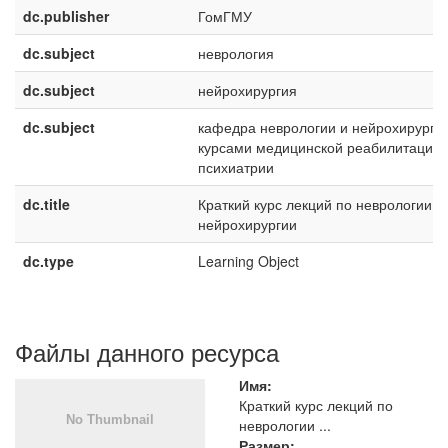
dc.publisher
ГомГМУ
dc.subject
неврология
dc.subject
нейрохирургия
dc.subject
кафедра неврологии и нейрохирургии
курсами медицинской реабилитации 
психиатрии
dc.title
Краткий курс лекций по неврологии и
нейрохирургии
dc.type
Learning Object
Файлы данного ресурса
Имя:
Краткий курс лекций по
неврологии ...
Размер: