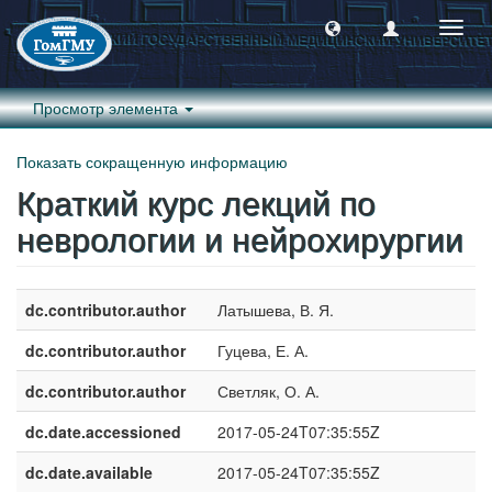
Пере
навиг
Просмотр элемента
Показать сокращенную информацию
Краткий курс лекций по
неврологии и нейрохирургии
dc.contributor.author
Латышева, В. Я.
dc.contributor.author
Гуцева, Е. А.
dc.contributor.author
Светляк, О. А.
dc.date.accessioned
2017-05-24T07:35:55Z
dc.date.available
2017-05-24T07:35:55Z