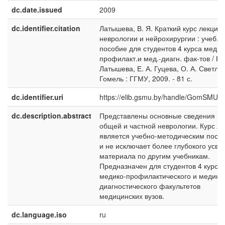
dc.date.issued
2009
dc.identifier.citation
Латышева, В. Я. Краткий курс лекций
неврологии и нейрохирургии : учеб.м
пособие для студентов 4 курса мед.-
профилакт.и мед.-диагн. фак-тов / В. 
Латышева, Е. А. Гуцева, О. А. Светляк
Гомель : ГГМУ, 2009. - 81 с.
dc.identifier.uri
https://elib.gsmu.by/handle/GomSMU/
dc.description.abstract
Представлены основные сведения по
общей и частной неврологии. Курс л
является учебно-методическим посо
и не исключает более глубокого усво
материала по другим учебникам.
Предназначен для студентов 4 курса
медико-профилактического и медико
диагностического факультетов
медицинских вузов.
dc.language.iso
ru