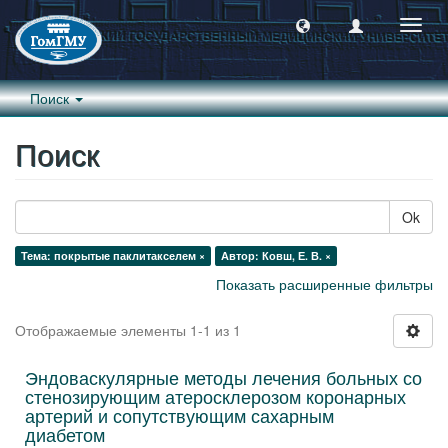
Пере
навиг
Поиск
Поиск
Ok
Тема: покрытые паклитакселем ×
Автор: Ковш, Е. В. ×
Показать расширенные фильтры
Отображаемые элементы 1-1 из 1
Эндоваскулярные методы лечения больных со
стенозирующим атеросклерозом коронарных
артерий и сопутствующим сахарным
диабетом