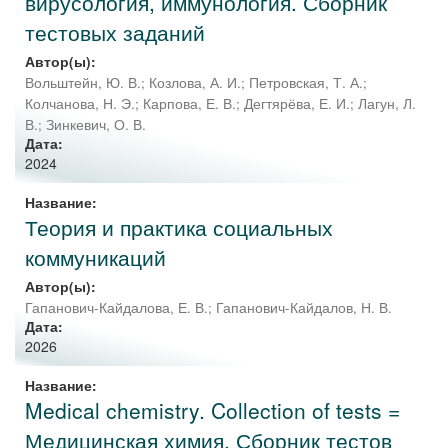
вирусология, иммунология. Сборник
тестовых заданий
Автор(ы):
Вольштейн, Ю. В.
;
Козлова, А. И.
;
Петровская, Т. А.
;
Колчанова, Н. Э.
;
Карпова, Е. В.
;
Дегтярёва, Е. И.
;
Лагун, Л.
В.
;
Зинкевич, О. В.
Дата:
2024
Название:
Теория и практика социальных
коммуникаций
Автор(ы):
Гапанович-Кайдалова, Е. В.
;
Гапанович-Кайдалов, Н. В.
Дата:
2026
Название:
Medical chemistry. Collection of tests =
Медицинская химия. Сборник тестов