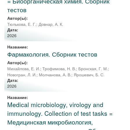
= Биоорганическая химия. Сборник
тестов
Автор(ы):
Тюлькова, E. Г.
;
Довнар, А. К.
Дата:
2026
Название:
Фармакология. Сборник тестов
Автор(ы):
Михайлова, Е. И.
;
Трофимова, Н. В.
;
Бронская, Г. М.
;
Новогран, Л. И.
;
Молчанова, А. В.
;
Ярошевич, Б. С.
Дата:
2026
Название:
Medical miсrobiology, virology and
immunology. Collection of test tasks =
Медицинская микробиология,