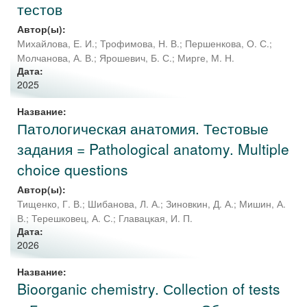
тестов
Автор(ы):
Михайлова, Е. И.
;
Трофимова, Н. В.
;
Першенкова, О. С.
;
Молчанова, А. В.
;
Ярошевич, Б. С.
;
Мирге, М. Н.
Дата:
2025
Название:
Патологическая анатомия. Тестовые
задания = Pathological anatomy. Multiple
choice questions
Автор(ы):
Тищенко, Г. В.
;
Шибанова, Л. А.
;
Зиновкин, Д. А.
;
Мишин, А.
В.
;
Терешковец, А. С.
;
Главацкая, И. П.
Дата:
2026
Название:
Bioorganic chemistry. Сollection of tests