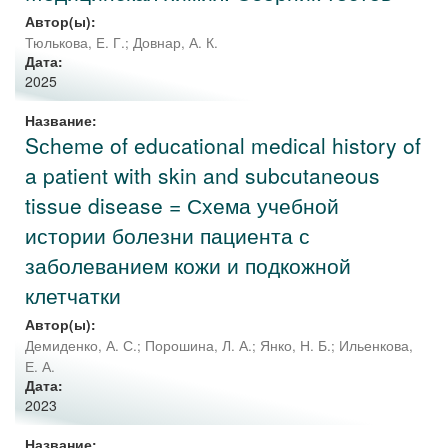
Автор(ы):
Тюлькова, E. Г.
;
Довнар, А. К.
Дата:
2025
Название:
Sсheme of educational medical history of
a patient with skin and subcutaneous
tissue disease = Схема учебной
истории болезни пациента с
заболеванием кожи и подкожной
клетчатки
Автор(ы):
Демиденко, А. С.
;
Порошина, Л. А.
;
Янко, Н. Б.
;
Ильенкова,
Е. А.
Дата:
2023
Название: