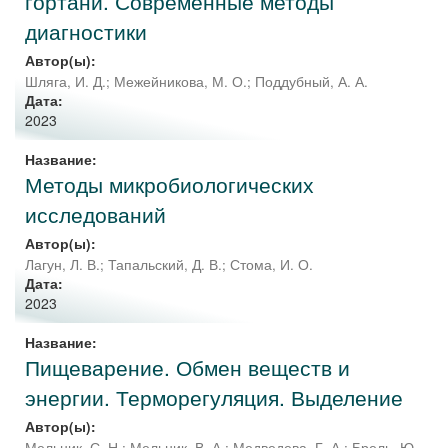
гортани. Современные методы
диагностики
Автор(ы):
Шляга, И. Д.
;
Межейникова, М. О.
;
Поддубный, А. А.
Дата:
2023
Название:
Методы микробиологических
исследований
Автор(ы):
Лагун, Л. В.
;
Тапальский, Д. В.
;
Стома, И. О.
Дата:
2023
Название:
Пищеварение. Обмен веществ и
энергии. Терморегуляция. Выделение
Автор(ы):
Мельник, С. Н.
;
Мельник, В. А.
;
Медведева, Г. А.
;
Брель, Ю.