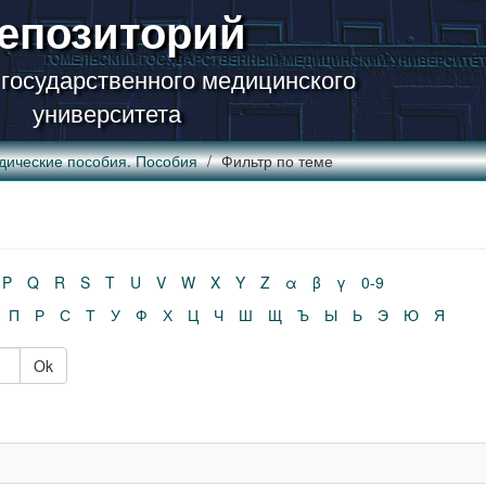
епозиторий
 государственного медицинского
университета
дические пособия. Пособия
Фильтр по теме
P
Q
R
S
T
U
V
W
X
Y
Z
α
β
γ
0-9
П
Р
С
Т
У
Ф
Х
Ц
Ч
Ш
Щ
Ъ
Ы
Ь
Э
Ю
Я
Ok