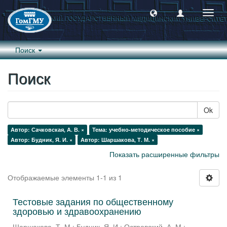
Пере
навиг
Поиск
Поиск
Ok
Автор: Сачковская, А. В. ×
Тема: учебно-методическое пособие ×
Автор: Будник, Я. И. ×
Автор: Шаршакова, Т. М. ×
Показать расширенные фильтры
Отображаемые элементы 1-1 из 1
Тестовые задания по общественному
здоровью и здравоохранению
Шаршакова, Т. М.
;
Будник, Я. И.
;
Островский, А. М.
;