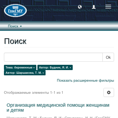
Пере
навиг
Поиск
Поиск
Ok
Тема: беременные ×
Автор: Будник, Я. И. ×
Автор: Шаршакова, Т. М. ×
Показать расширенные фильтры
Отображаемые элементы 1-1 из 1
Организация медицинской помощи женщинам
и детям
Шаршакова, Т. М.
;
Будник, Я. И.
;
Струповец, И. Н.
(
ГомГМУ
,