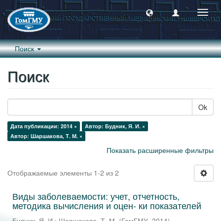
Пере
навиг
Поиск
Поиск
Ok
Дата публикации: 2014 ×
Автор: Будник, Я. И. ×
Автор: Шаршакова, Т. М. ×
Показать расширенные фильтры
Отображаемые элементы 1-2 из 2
Виды заболеваемости: учет, отчетность,
методика вычисления и оцен- ки показателей
Будник, Я. И.
;
Шаршакова, Т. М.
(
ГомГМУ
,
2014
)