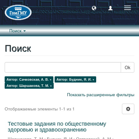
Пере
навиг
Поиск
Поиск
Ok
Автор: Сачковская, А. В. ×
Автор: Будник, Я. И. ×
Автор: Шаршакова, Т. М. ×
Показать расширенные фильтры
Отображаемые элементы 1-1 из 1
Тестовые задания по общественному
здоровью и здравоохранению
Шаршакова, Т. М.
;
Будник, Я. И.
;
Островский, А. М.
;