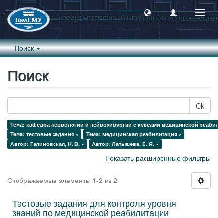
Пере
навиг
Поиск
Поиск
Ok
Тема: кафедра неврологии и нейрохирургии с курсами медицинской реабил
Тема: тестовые задания ×
Тема: медицинская реабилитация ×
Автор: Галиновская, Н. В. ×
Автор: Латышева, В. Я. ×
Показать расширенные фильтры
Отображаемые элементы 1-2 из 2
Тестовые задания для контроля уровня
знаний по медицинской реабилитации