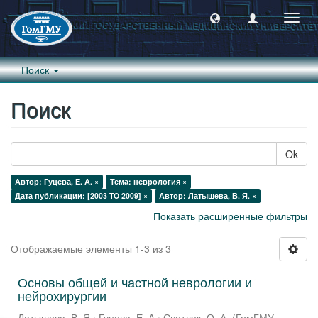
Пере
навиг
Поиск
Поиск
Ok
Автор: Гуцева, Е. А. ×
Тема: неврология ×
Дата публикации: [2003 TO 2009] ×
Автор: Латышева, В. Я. ×
Показать расширенные фильтры
Отображаемые элементы 1-3 из 3
Основы общей и частной неврологии и
нейрохирургии
Латышева, В. Я.
;
Гуцева, Е. А.
;
Светляк, О. А.
(
ГомГМУ
,