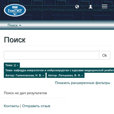
Пере
навиг
Поиск
Поиск
Ok
Тема: ||| ×
Тема: кафедра неврологии и нейрохирургии с курсами медицинской реабил
Автор: Галиновская, Н. В. ×
Автор: Латышева, В. Я. ×
Показать расширенные фильтры
Поиск не дал результатов
Контакты
|
Отправить отзыв