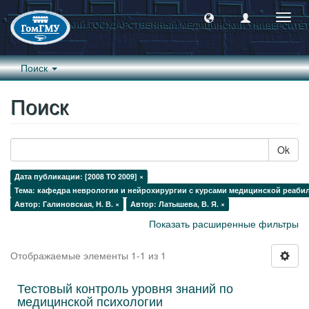
Пере
навиг
Поиск
Поиск
Ok
Дата публикации: [2008 TO 2009] ×
Тема: кафедра неврологии и нейрохирургии с курсами медицинской реабил
Автор: Галиновская, Н. В. ×
Автор: Латышева, В. Я. ×
Показать расширенные фильтры
Отображаемые элементы 1-1 из 1
Тестовый контроль уровня знаний по
медицинской психологии