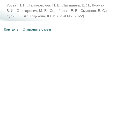
Усова, Н. Н.
;
Галиновская, Н. В.
;
Латышева, В. Я.
;
Курман,
В. И.
;
Олизарович, М. В.
;
Сереброва, Е. В.
;
Смирнов, В. С.
;
Кулиш, Е. А.
;
Ходькова, Ю. В.
(
ГомГМУ
,
2022
)
Контакты
|
Отправить отзыв