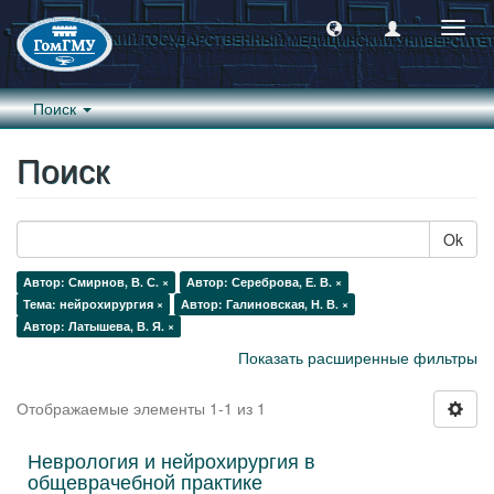
Пере
навиг
Поиск
Поиск
Ok
Автор: Смирнов, В. С. ×
Автор: Сереброва, Е. В. ×
Тема: нейрохирургия ×
Автор: Галиновская, Н. В. ×
Автор: Латышева, В. Я. ×
Показать расширенные фильтры
Отображаемые элементы 1-1 из 1
Неврология и нейрохирургия в
общеврачебной практике