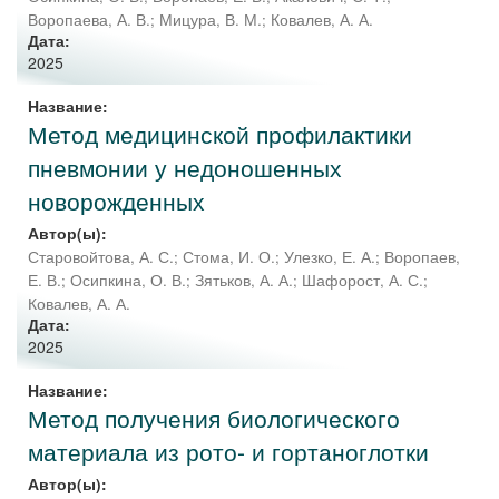
Воропаева, А. В.
;
Мицура, В. М.
;
Ковалев, А. А.
Дата:
2025
Название:
Метод медицинской профилактики
пневмонии у недоношенных
новорожденных
Автор(ы):
Старовойтова, А. С.
;
Стома, И. О.
;
Улезко, Е. А.
;
Воропаев,
Е. В.
;
Осипкина, О. В.
;
Зятьков, А. А.
;
Шафорост, А. С.
;
Ковалев, А. А.
Дата:
2025
Название:
Метод получения биологического
материала из рото- и гортаноглотки
Автор(ы):