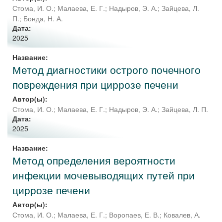
Стома, И. О.
;
Малаева, Е. Г.
;
Надыров, Э. А.
;
Зайцева, Л.
П.
;
Бонда, Н. А.
Дата:
2025
Название:
Метод диагностики острого почечного
повреждения при циррозе печени
Автор(ы):
Стома, И. О.
;
Малаева, Е. Г.
;
Надыров, Э. А.
;
Зайцева, Л. П.
Дата:
2025
Название:
Метод определения вероятности
инфекции мочевыводящих путей при
циррозе печени
Автор(ы):
Стома, И. О.
;
Малаева, Е. Г.
;
Воропаев, Е. В.
;
Ковалев, А.