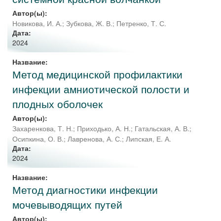
Автор(ы):
Новикова, И. А.
;
Зубкова, Ж. В.
;
Петренко, Т. С.
Дата:
2024
Название:
Метод медицинской профилактики
инфекции амниотической полости и
плодных оболочек
Автор(ы):
Захаренкова, Т. Н.
;
Приходько, А. Н.
;
Гатальская, А. В.
;
Осипкина, О. В.
;
Лавренова, А. С.
;
Липская, Е. А.
Дата:
2024
Название:
Метод диагностики инфекции
мочевыводящих путей
Автор(ы):