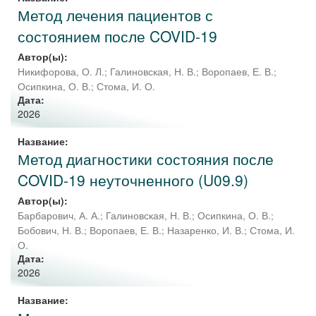
Метод лечения пациентов с
состоянием после COVID-19
Автор(ы):
Никифорова, О. Л.
;
Галиновская, Н. В.
;
Воропаев, Е. В.
;
Осипкина, О. В.
;
Стома, И. О.
Дата:
2026
Название:
Метод диагностики состояния после
COVID-19 неуточненного (U09.9)
Автор(ы):
Барбарович, А. А.
;
Галиновская, Н. В.
;
Осипкина, О. В.
;
Бобович, Н. В.
;
Воропаев, Е. В.
;
Назаренко, И. В.
;
Стома, И.
О.
Дата:
2026
Название: