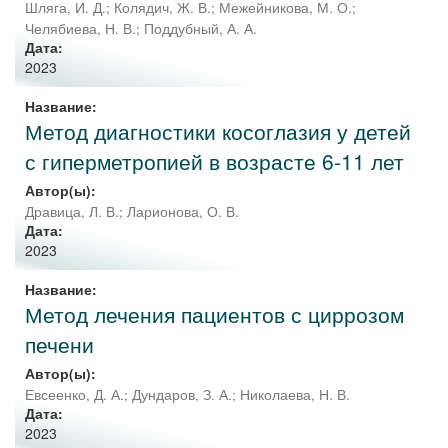
Шляга, И. Д.
;
Колядич, Ж. В.
;
Межейникова, М. О.
;
Челябиева, Н. В.
;
Поддубный, А. А.
Дата:
2023
Название:
Метод диагностики косоглазия у детей
с гиперметропией в возрасте 6-11 лет
Автор(ы):
Дравица, Л. В.
;
Ларионова, О. В.
Дата:
2023
Название:
Метод лечения пациентов с циррозом
печени
Автор(ы):
Евсеенко, Д. А.
;
Дундаров, З. А.
;
Николаева, Н. В.
Дата:
2023