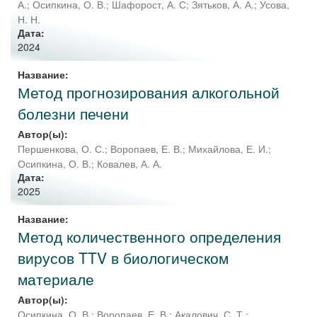
А.
;
Осипкина, О. В.
;
Шафорост, А. С
;
Зятьков, А. А.
;
Усова,
Н. Н.
Дата:
2024
Название:
Метод прогнозирования алкогольной
болезни печени
Автор(ы):
Першенкова, О. С.
;
Воропаев, Е. В.
;
Михайлова, Е. И.
;
Осипкина, О. В.
;
Ковалев, А. А.
Дата:
2025
Название:
Метод количественного определения
вирусов TTV в биологическом
материале
Автор(ы):
Осипкина, О. В.
;
Воропаев, Е. В.
;
Акалович, С. Т.
;