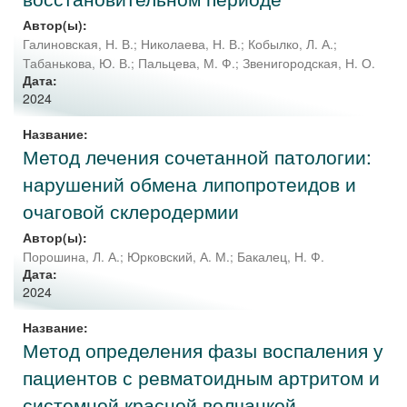
Автор(ы):
Галиновская, Н. В.
;
Николаева, Н. В.
;
Кобылко, Л. А.
;
Табанькова, Ю. В.
;
Пальцева, М. Ф.
;
Звенигородская, Н. О.
Дата:
2024
Название:
Метод лечения сочетанной патологии:
нарушений обмена липопротеидов и
очаговой склеродермии
Автор(ы):
Порошина, Л. А.
;
Юрковский, А. М.
;
Бакалец, Н. Ф.
Дата:
2024
Название:
Метод определения фазы воспаления у
пациентов с ревматоидным артритом и
системной красной волчанкой