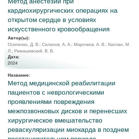
Метод анестезии при
кардиохирургических операциях на
открытом сердце в условиях
искусственного кровообращения
Автор(ы):
Осипенко, Д. В.
;
Силанов, А. А.
;
Марочков, А. В.
;
Каплан, М.
Л.
;
Римашевский, В. В.
Дата:
2024
Название:
Метод медицинской реабилитации
пациентов с неврологическими
проявлениями повреждения
межпозвонковых дисков и перенесших
хирургическое вмешательство
реваскуляризации миокарда в позднем
восстановительном периоде