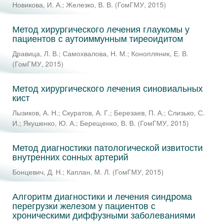
Новикова, И. А.
;
Железко, В. В.
(
ГомГМУ
,
2015
)
Метод хирургического лечения глаукомы у
пациентов с аутоиммунным тиреоидитом
Дравица, Л. В.
;
Самохвалова, Н. М.
;
Конопляник, Е. В.
(
ГомГМУ
,
2015
)
Метод хирургического лечения синовиальных
кист
Лызиков, А. Н.
;
Скуратов, А. Г.
;
Березаев, П. А.
;
Слизько, С.
И.
;
Якушенко, Ю. А.
;
Берещенко, В. В.
(
ГомГМУ
,
2015
)
Метод диагностики патологической извитости
внутренних сонных артерий
Бонцевич, Д. Н.
;
Каплан, М. Л.
(
ГомГМУ
,
2015
)
Алгоритм диагностики и лечения синдрома
перегрузки железом у пациентов с
хроническими диффузными заболеваниями