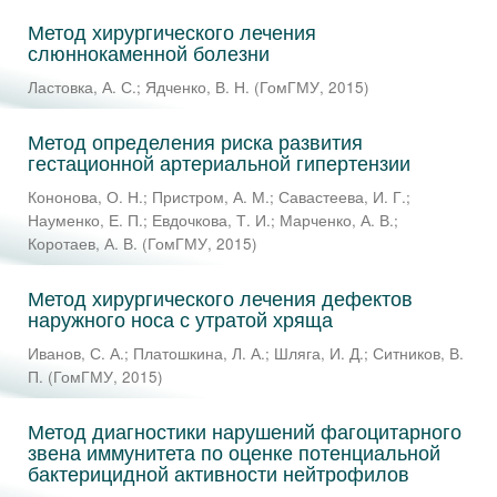
Метод хирургического лечения
слюннокаменной болезни
Ластовка, А. С.
;
Ядченко, В. Н.
(
ГомГМУ
,
2015
)
Метод определения риска развития
гестационной артериальной гипертензии
Кононова, О. Н.
;
Пристром, А. М.
;
Савастеева, И. Г.
;
Науменко, Е. П.
;
Евдочкова, Т. И.
;
Марченко, А. В.
;
Коротаев, А. В.
(
ГомГМУ
,
2015
)
Метод хирургического лечения дефектов
наружного носа с утратой хряща
Иванов, С. А.
;
Платошкина, Л. А.
;
Шляга, И. Д.
;
Ситников, В.
П.
(
ГомГМУ
,
2015
)
Метод диагностики нарушений фагоцитарного
звена иммунитета по оценке потенциальной
бактерицидной активности нейтрофилов