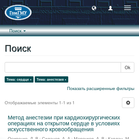
Пере
навиг
Поиск
Поиск
Ok
Тема: сердце ×
Тема: анестезия ×
Показать расширенные фильтры
Отображаемые элементы 1-1 из 1
Метод анестезии при кардиохирургических
операциях на открытом сердце в условиях
искусственного кровообращения
Осипенко, Д. В.
;
Силанов, А. А.
;
Марочков, А. В.
;
Каплан, М.