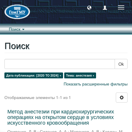
Пере
навиг
Поиск
Поиск
Ok
Дата публикации: [2020 TO 2024] ×
Тема: анестезия ×
Показать расширенные фильтры
Отображаемые элементы 1-1 из 1
Метод анестезии при кардиохирургических
операциях на открытом сердце в условиях
искусственного кровообращения
Осипенко, Д. В.
;
Силанов, А. А.
;
Марочков, А. В.
;
Каплан, М.