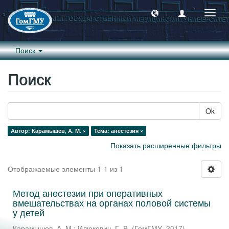
Пере
навиг
Поиск
Поиск
Ok
Автор: Карамышев, А. М. ×
Тема: анестезия ×
Показать расширенные фильтры
Отображаемые элементы 1-1 из 1
Метод анестезии при оперативных
вмешательствах на органах половой системы
у детей
Карамышев, А. М.
;
Илюкевич, Г. В.
(
ГомГМУ
,
2017
)