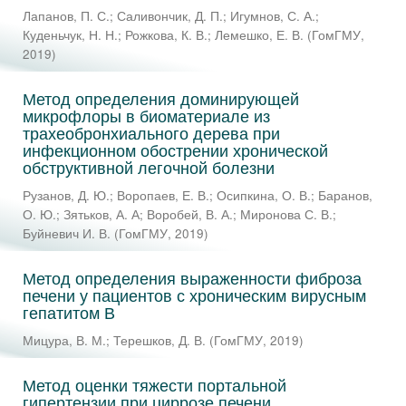
Лапанов, П. С.
;
Саливончик, Д. П.
;
Игумнов, С. А.
;
Куденьчук, Н. Н.
;
Рожкова, К. В.
;
Лемешко, Е. В.
(
ГомГМУ
,
2019
)
Метод определения доминирующей
микрофлоры в биоматериале из
трахеобронхиального дерева при
инфекционном обострении хронической
обструктивной легочной болезни
Рузанов, Д. Ю.
;
Воропаев, Е. В.
;
Осипкина, О. В.
;
Баранов,
О. Ю.
;
Зятьков, А. А
;
Воробей, В. А.
;
Миронова С. В.
;
Буйневич И. В.
(
ГомГМУ
,
2019
)
Метод определения выраженности фиброза
печени у пациентов с хроническим вирусным
гепатитом В
Мицура, В. М.
;
Терешков, Д. В.
(
ГомГМУ
,
2019
)
Метод оценки тяжести портальной
гипертензии при циррозе печени