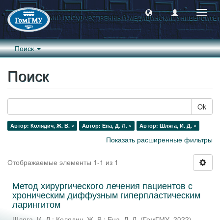
Пере
навиг
Поиск
Поиск
Ok
Автор: Колядич, Ж. В. ×
Автор: Ена, Д. Л. ×
Автор: Шляга, И. Д. ×
Показать расширенные фильтры
Отображаемые элементы 1-1 из 1
Метод хирургического лечения пациентов с
хроническим диффузным гиперпластическим
ларингитом
Шляга, И. Д.
;
Колядич, Ж. В.
;
Ена, Д. Л.
(
ГомГМУ
,
2022
)