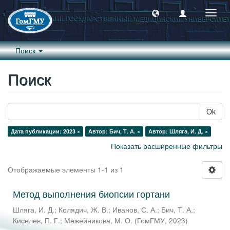
Пере
навиг
Поиск
Поиск
Ok
Дата публикации: 2023 ×
Автор: Бич, Т. А. ×
Автор: Шляга, И. Д. ×
Показать расширенные фильтры
Отображаемые элементы 1-1 из 1
Метод выполнения биопсии гортани
Шляга, И. Д.
;
Колядич, Ж. В.
;
Иванов, С. А.
;
Бич, Т. А.
;
Киселев, П. Г.
;
Межейникова, М. О.
(
ГомГМУ
,
2023
)