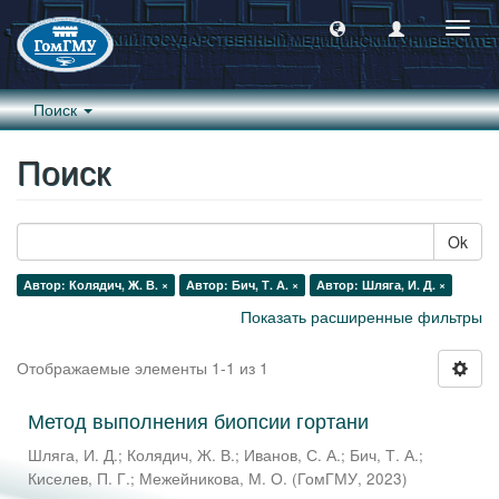
Пере
навиг
Поиск
Поиск
Ok
Автор: Колядич, Ж. В. ×
Автор: Бич, Т. А. ×
Автор: Шляга, И. Д. ×
Показать расширенные фильтры
Отображаемые элементы 1-1 из 1
Метод выполнения биопсии гортани
Шляга, И. Д.
;
Колядич, Ж. В.
;
Иванов, С. А.
;
Бич, Т. А.
;
Киселев, П. Г.
;
Межейникова, М. О.
(
ГомГМУ
,
2023
)