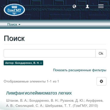
Пере
навиг
Поиск
Поиск
Ok
Автор: Бондаренко, В. Н. ×
Показать расширенные фильтры
Отображаемые элементы 1-1 из 1
Лимфангиолеймиоматоз легких
Штанзе, В. А.
;
Бондаренко, В. Н.
;
Рузанов, Д. Ю.
;
Ануфриев,
А. В.
;
Смолицкий, С. А.
;
Шебушева, Т. Т.
(
ГомГМУ
,
2010
)