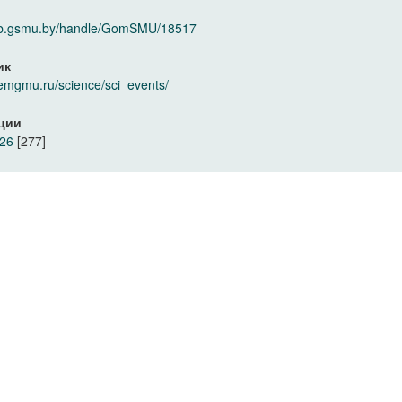
elib.gsmu.by/handle/GomSMU/18517
ик
kemgmu.ru/science/sci_events/
ции
026
[277]