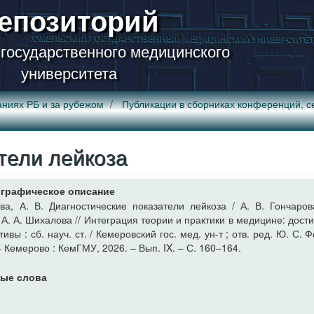
епозиторий
 государственного медицинского
университета
аниях РБ и за рубежом
Публикации в сборниках конференций, с
тели лейкоза
графическое описание
ва, А. В. Диагностические показатели лейкоза / А. В. Гончаров
 А. А. Шихалова // Интеграция теории и практики в медицине: дост
ивы : сб. науч. ст. / Кемеровский гос. мед. ун-т ; отв. ред. Ю. С. 
 – Кемерово : КемГМУ, 2026. – Вып. IX. – С. 160–164.
ые слова