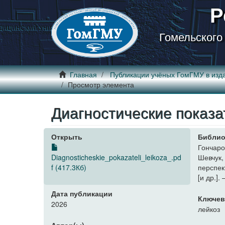
Р
Гомельского
Главная
Публикации учёных ГомГМУ в изд
Просмотр элемента
Диагностические показа
Открыть
Библио
Гончаро
Diagnosticheskie_pokazateli_leikoza_.pd
Шевчук,
f (417.3Кб)
перспект
[и др.].
Дата публикации
Ключев
2026
лейкоз