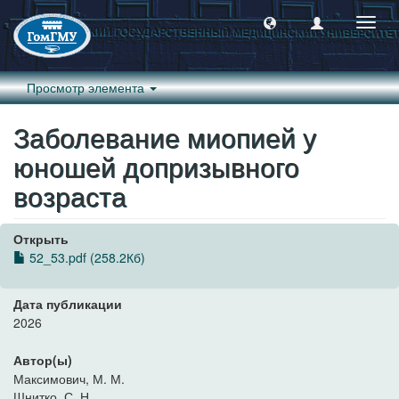
Пере
навиг
Просмотр элемента
Заболевание миопией у
юношей допризывного
возраста
Открыть
52_53.pdf (258.2Кб)
Дата публикации
2026
Автор(ы)
Максимович, М. М.
Шнитко, С. Н.