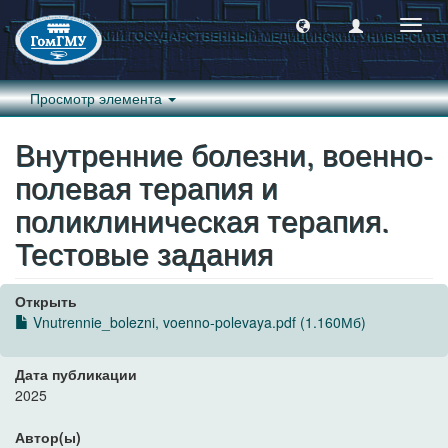
Пере
навиг
Просмотр элемента
Внутренние болезни, военно-
полевая терапия и
поликлиническая терапия.
Тестовые задания
Открыть
Vnutrennie_bolezni, voenno-polevaya.pdf (1.160Мб)
Дата публикации
2025
Автор(ы)