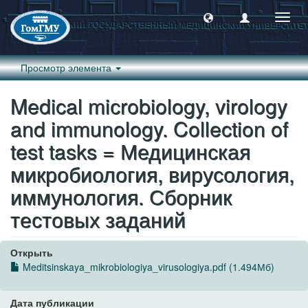
Пере
навиг
Просмотр элемента
Medical miсrobiology, virology
and immunology. Collection of
test tasks = Медицинская
микробиология, вирусология,
иммунология. Сборник
тестовых заданий
Открыть
Meditsinskaya_mikrobiologiya_virusologiya.pdf (1.494Мб)
Дата публикации