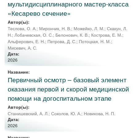
мультидисциплинарного мастер-класса
«Кесарево сечение»
Автор(ы):
Теслова, О. А.
;
Мирончик, Н. В.
;
Можейко, Л. М.
;
Скакун, Л.
Н.
;
Лобачевская, О. С.
;
Белонович, К. В.
;
Кострова, Е. М.
;
Альферович, Е. Н.
;
Петрова, Д. С.
;
Потоцкая, Н. М.
;
Мисевич, А. С.
Дата:
2026
Название:
Первичный осмотр – базовый элемент
оказания первой и скорой медицинской
помощи на догоспитальном этапе
Автор(ы):
Станишевский, А. Л.
;
Соколов, Ю. А.
;
Новикова, Н. П.
Дата:
2026
Название: