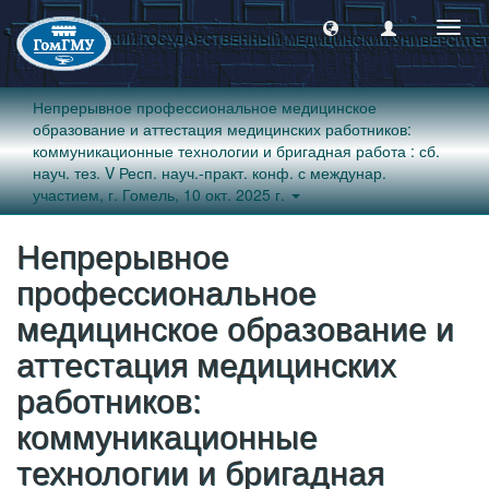
Пере
навиг
Непрерывное профессиональное медицинское
образование и аттестация медицинских работников:
коммуникационные технологии и бригадная работа : сб.
науч. тез. V Респ. науч.-практ. конф. с междунар.
участием, г. Гомель, 10 окт. 2025 г.
Непрерывное
профессиональное
медицинское образование и
аттестация медицинских
работников:
коммуникационные
технологии и бригадная