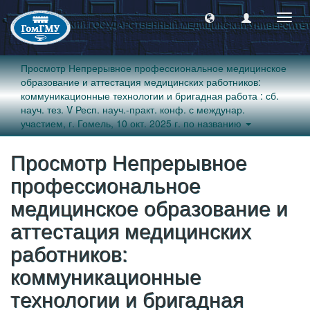
Пере
навиг
Просмотр Непрерывное профессиональное медицинское
образование и аттестация медицинских работников:
коммуникационные технологии и бригадная работа : сб.
науч. тез. V Респ. науч.-практ. конф. с междунар.
участием, г. Гомель, 10 окт. 2025 г. по названию
Просмотр Непрерывное
профессиональное
медицинское образование и
аттестация медицинских
работников:
коммуникационные
технологии и бригадная