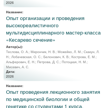
2026
Название:
Опыт организации и проведения
высокореалистичного
мультидисциплинарного мастер-класса
«Кесарево сечение»
Автор(ы):
Теслова, О. А.
;
Мирончик, Н. В.
;
Можейко, Л. М.
;
Скакун, Л.
Н.
;
Лобачевская, О. С.
;
Белонович, К. В.
;
Кострова, Е. М.
;
Альферович, Е. Н.
;
Петрова, Д. С.
;
Потоцкая, Н. М.
;
Мисевич, А. С.
Дата:
2026
Название:
Опыт проведения лекционного занятия
по медицинской биологии и общей
генетике со студентами 1 курса,