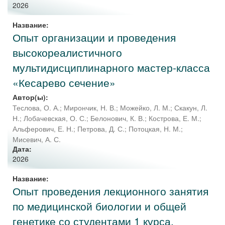
2026
Название:
Опыт организации и проведения
высокореалистичного
мультидисциплинарного мастер-класса
«Кесарево сечение»
Автор(ы):
Теслова, О. А.
;
Мирончик, Н. В.
;
Можейко, Л. М.
;
Скакун, Л.
Н.
;
Лобачевская, О. С.
;
Белонович, К. В.
;
Кострова, Е. М.
;
Альферович, Е. Н.
;
Петрова, Д. С.
;
Потоцкая, Н. М.
;
Мисевич, А. С.
Дата:
2026
Название:
Опыт проведения лекционного занятия
по медицинской биологии и общей
генетике со студентами 1 курса,