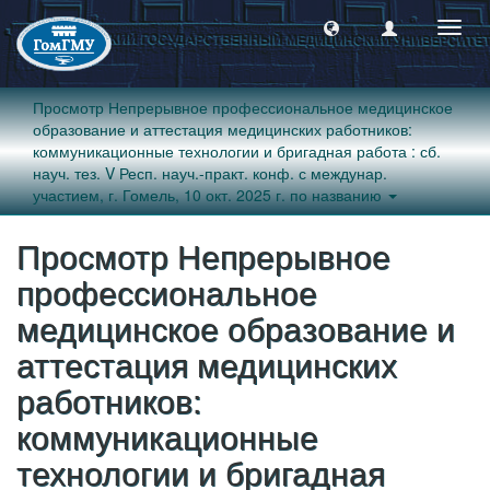
Пере
навиг
Просмотр Непрерывное профессиональное медицинское
образование и аттестация медицинских работников:
коммуникационные технологии и бригадная работа : сб.
науч. тез. V Респ. науч.-практ. конф. с междунар.
участием, г. Гомель, 10 окт. 2025 г. по названию
Просмотр Непрерывное
профессиональное
медицинское образование и
аттестация медицинских
работников:
коммуникационные
технологии и бригадная