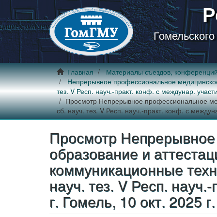
Р
Гомельского
Главная
Материалы съездов, конференци
Непрерывное профессиональное медицинское о
тез. V Респ. науч.-практ. конф. с междунар. участи
Просмотр Непрерывное профессиональное меди
сб. науч. тез. V Респ. науч.-практ. конф. с междун
Просмотр Непрерывное
образование и аттестац
коммуникационные техно
науч. тез. V Респ. науч.
г. Гомель, 10 окт. 2025 