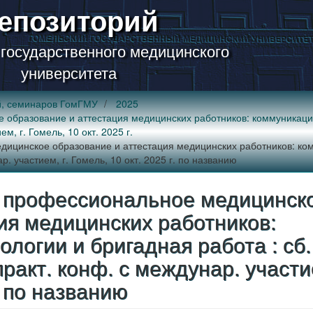
епозиторий
 государственного медицинского
университета
й, семинаров ГомГМУ
2025
бразование и аттестация медицинских работников: коммуникацион
ем, г. Гомель, 10 окт. 2025 г.
цинское образование и аттестация медицинских работников: ком
ар. участием, г. Гомель, 10 окт. 2025 г. по названию
 профессиональное медицинск
ия медицинских работников:
логии и бригадная работа : сб.
-практ. конф. с междунар. участ
г. по названию