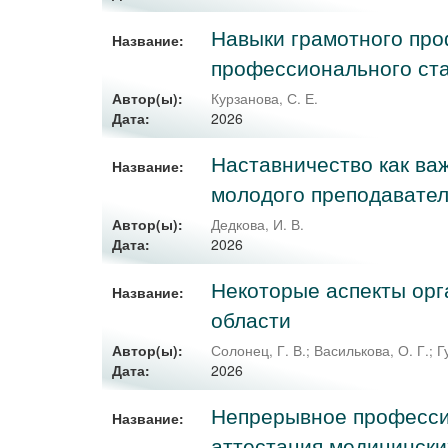
Навыки грамотного про
Название:
профессионального ст
Автор(ы):
Курзанова, С. Е.
2026
Дата:
Наставничество как ва
Название:
молодого преподавател
Автор(ы):
Дедкова, И. В.
2026
Дата:
Некоторые аспекты орг
Название:
области
Автор(ы):
Солонец, Г. В.
;
Василькова, О. Г.
;
Г
2026
Дата:
Непрерывное професси
Название:
аттестация медицински