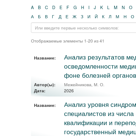
A
B
C
D
E
F
G
H
I
J
K
L
M
N
O
А
Б
В
Г
Д
Е
Ж
З
И
Й
К
Л
М
Н
О
Отображаемые элементы 1-20 из 41
Анализ результатов ме
Название:
осведомленности медиц
фоне болезней органо
Автор(ы):
Межейникова, М. О.
2026
Дата:
Анализ уровня синдром
Название:
специалистов из числа
квалификации и перепо
государственный медиц