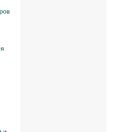
оров
ия
и и