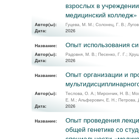
взрослых в учреждении
медицинский колледж»
Автор(ы):
Гуцева, М. М.
;
Солонец, Г. В.
;
Лугов
2026
Дата:
Опыт использования с
Название:
Автор(ы):
Радовня, М. В.
;
Песенко, Г. Г.
;
Хрущ
2026
Дата:
Опыт организации и пр
Название:
мультидисциплинарного
Автор(ы):
Теслова, О. А.
;
Мирончик, Н. В.
;
Мож
Е. М.
;
Альферович, Е. Н.
;
Петрова, 
2026
Дата:
Опыт проведения лекци
Название:
общей генетике со сту
специальности «медико