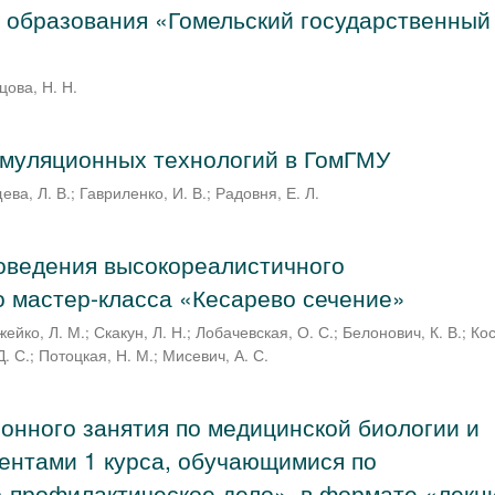
 образования «Гомельский государственный
цова, Н. Н.
имуляционных технологий в ГомГМУ
ева, Л. В.
;
Гавриленко, И. В.
;
Радовня, Е. Л.
оведения высокореалистичного
 мастер-класса «Кесарево сечение»
ейко, Л. М.
;
Скакун, Л. Н.
;
Лобачевская, О. С.
;
Белонович, К. В.
;
Кос
Д. С.
;
Потоцкая, Н. М.
;
Мисевич, А. С.
онного занятия по медицинской биологии и
дентами 1 курса, обучающимися по
-профилактическое дело», в формате «лекц