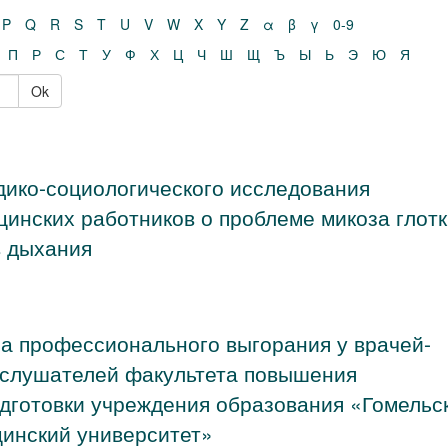
P
Q
R
S
T
U
V
W
X
Y
Z
α
β
γ
0-9
П
Р
С
Т
У
Ф
Х
Ц
Ч
Ш
Щ
Ъ
Ы
Ь
Э
Ю
Я
Ok
дико-социологического исследования
инских работников о проблеме микоза глотк
в дыхания
а профессионального выгорания у врачей-
 слушателей факультета повышения
дготовки учреждения образования «Гомельс
инский университет»