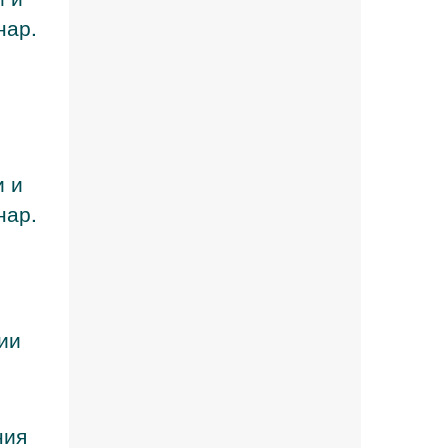
нар.
и и
нар.
ии
ния