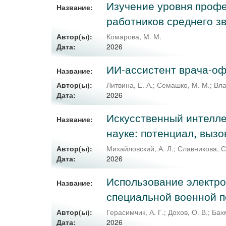
Изучение уровня профе
Название:
работников среднего з
Автор(ы):
Комарова, М. М.
2026
Дата:
ИИ-ассистент врача-о
Название:
Автор(ы):
Литвина, Е. А.
;
Семашко, М. М.
;
Вла
2026
Дата:
Искусственный интелле
Название:
науке: потенциал, выз
Автор(ы):
Михайловский, А. Л.
;
Славникова, С
2026
Дата:
Использование электро
Название:
специальной военной п
Автор(ы):
Герасимчик, А. Г.
;
Дохов, О. В.
;
Бахм
2026
Дата: