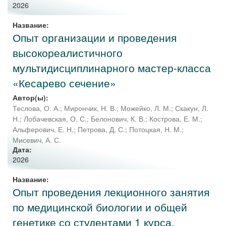
2026
Название:
Опыт организации и проведения
высокореалистичного
мультидисциплинарного мастер-класса
«Кесарево сечение»
Автор(ы):
Теслова, О. А.
;
Мирончик, Н. В.
;
Можейко, Л. М.
;
Скакун, Л.
Н.
;
Лобачевская, О. С.
;
Белонович, К. В.
;
Кострова, Е. М.
;
Альферович, Е. Н.
;
Петрова, Д. С.
;
Потоцкая, Н. М.
;
Мисевич, А. С.
Дата:
2026
Название:
Опыт проведения лекционного занятия
по медицинской биологии и общей
генетике со студентами 1 курса,