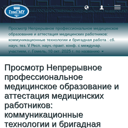
Пере
навиг
Просмотр Непрерывное профессиональное медицинское
образование и аттестация медицинских работников:
коммуникационные технологии и бригадная работа : сб.
науч. тез. V Респ. науч.-практ. конф. с междунар.
участием, г. Гомель, 10 окт. 2025 г. по названию
Просмотр Непрерывное
профессиональное
медицинское образование и
аттестация медицинских
работников:
коммуникационные
технологии и бригадная