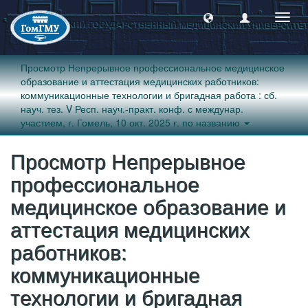
Пере
навиг
Просмотр Непрерывное профессиональное медицинское
образование и аттестация медицинских работников:
коммуникационные технологии и бригадная работа : сб.
науч. тез. V Респ. науч.-практ. конф. с междунар.
участием, г. Гомель, 10 окт. 2025 г. по названию
Просмотр Непрерывное
профессиональное
медицинское образование и
аттестация медицинских
работников:
коммуникационные
технологии и бригадная