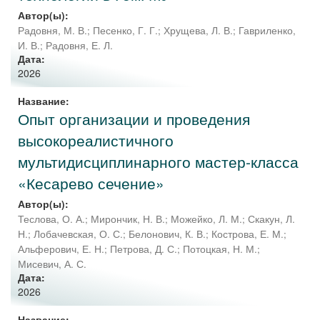
Автор(ы):
Радовня, М. В.
;
Песенко, Г. Г.
;
Хрущева, Л. В.
;
Гавриленко,
И. В.
;
Радовня, Е. Л.
Дата:
2026
Название:
Опыт организации и проведения
высокореалистичного
мультидисциплинарного мастер-класса
«Кесарево сечение»
Автор(ы):
Теслова, О. А.
;
Мирончик, Н. В.
;
Можейко, Л. М.
;
Скакун, Л.
Н.
;
Лобачевская, О. С.
;
Белонович, К. В.
;
Кострова, Е. М.
;
Альферович, Е. Н.
;
Петрова, Д. С.
;
Потоцкая, Н. М.
;
Мисевич, А. С.
Дата:
2026
Название: