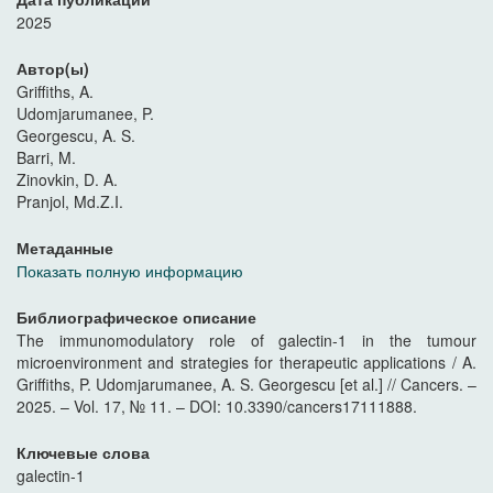
2025
Автор(ы)
Griffiths, A.
Udomjarumanee, P.
Georgescu, A. S.
Barri, M.
Zinovkin, D. A.
Pranjol, Md.Z.I.
Метаданные
Показать полную информацию
Библиографическое описание
The immunomodulatory role of galectin-1 in the tumour
microenvironment and strategies for therapeutic applications / A.
Griffiths, P. Udomjarumanee, A. S. Georgescu [et al.] // Cancers. –
2025. – Vol. 17, № 11. – DOI: 10.3390/cancers17111888.
Ключевые слова
galectin-1