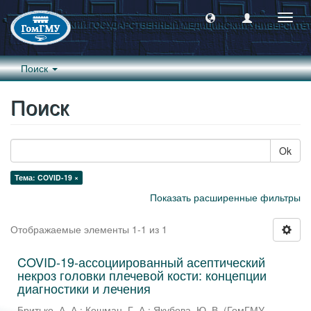
Пере
навиг
Поиск
Поиск
Ok
Тема: COVID-19 ×
Показать расширенные фильтры
Отображаемые элементы 1-1 из 1
COVID-19-ассоциированный асептический
некроз головки плечевой кости: концепции
диагностики и лечения
Бритько, А. А.
;
Кошман, Г. А.
;
Якубова, Ю. В.
(
ГомГМУ
,