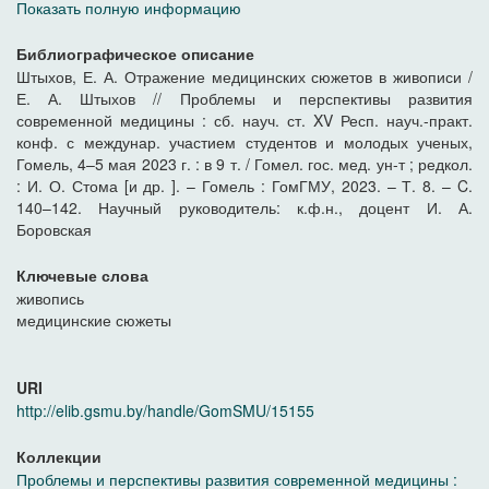
Показать полную информацию
Библиографическое описание
Штыхов, Е. А. Отражение медицинских сюжетов в живописи /
Е. А. Штыхов // Проблемы и перспективы развития
современной медицины : сб. науч. ст. XV Респ. науч.-практ.
конф. с междунар. участием студентов и молодых ученых,
Гомель, 4–5 мая 2023 г. : в 9 т. / Гомел. гос. мед. ун-т ; редкол.
: И. О. Стома [и др. ]. – Гомель : ГомГМУ, 2023. – Т. 8. – C.
140–142. Научный руководитель: к.ф.н., доцент И. А.
Боровская
Ключевые слова
живопись
медицинские сюжеты
URI
http://elib.gsmu.by/handle/GomSMU/15155
Коллекции
Проблемы и перспективы развития современной медицины :