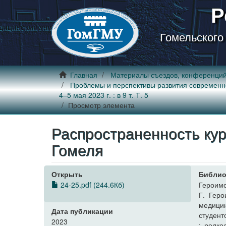
Р
Гомельского
Главная
Материалы съездов, конференци
Проблемы и перспективы развития современной
4–5 мая 2023 г. : в 9 т. Т. 5
Просмотр элемента
Распространенность кур
Гомеля
Открыть
Библио
24-25.pdf (244.6Кб)
Героимо
Г. Геро
медицин
Дата публикации
студенто
2023
; редко