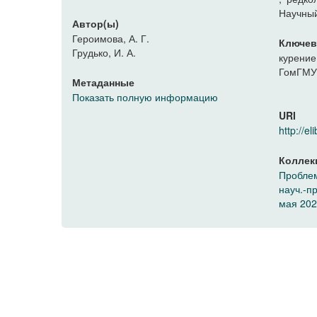
Научный
Автор(ы)
Героимова, А. Г.
Ключев
Грудько, И. А.
курение
ГомГМ
Метаданные
Показать полную информацию
URI
http://
Коллек
Проблем
науч.-п
мая 2023