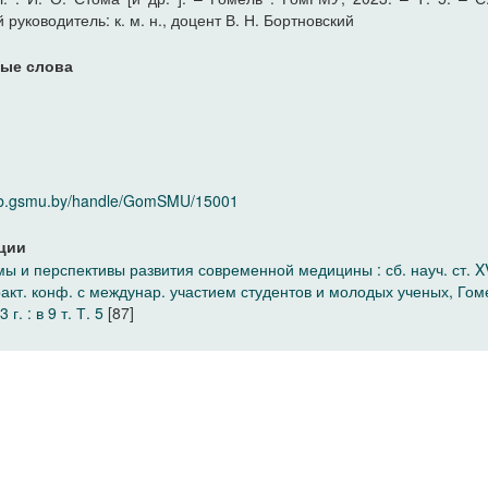
 руководитель: к. м. н., доцент В. Н. Бортновский
ые слова
У
elib.gsmu.by/handle/GomSMU/15001
ции
ы и перспективы развития современной медицины : сб. науч. ст. X
ракт. конф. с междунар. участием студентов и молодых ученых, Гом
 г. : в 9 т. Т. 5
[87]