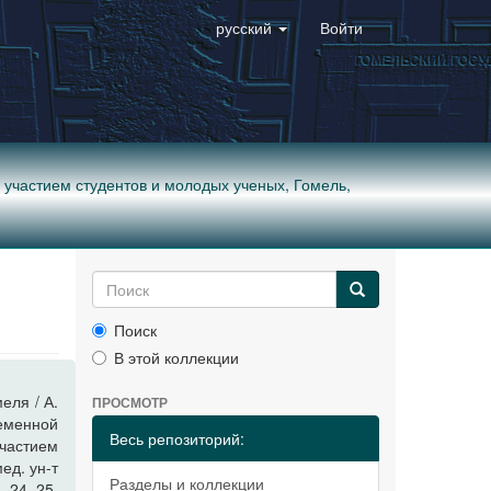
русский
Войти
. участием студентов и молодых ученых, Гомель,
Поиск
В этой коллекции
еля / А.
ПРОСМОТР
ременной
Весь репозиторий:
участием
мед. ун-т
Разделы и коллекции
. 24–25.