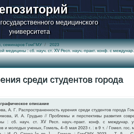
епозиторий
 государственного медицинского
университета
й, семинаров ГомГМУ
2023
 медицины : сб. науч. ст. XV Респ. науч.-практ. конф. с междунар
ения среди студентов города
графическое описание
ва, А. Г. Распространенность курения среди студентов города Гом
имова, И. А. Грудько // Проблемы и перспективы развития сов
ы : сб. науч. ст. XV Респ. науч.-практ. конф. с междунар. 
в и молодых ученых, Гомель, 4–5 мая 2023 г. : в 9 т. / Гомел. гос. 
л. : И. О. Стома [и др. ]. – Гомель : ГомГМУ, 2023. – Т. 5. – С