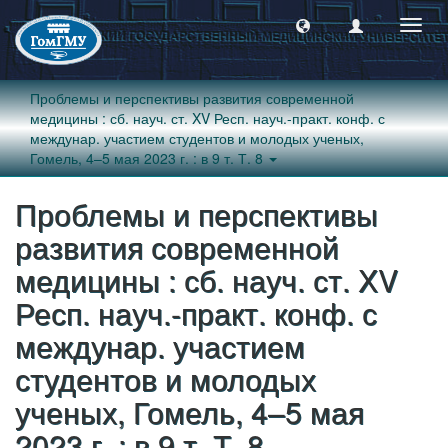
Пере
навиг
Проблемы и перспективы развития современной
медицины : сб. науч. ст. XV Респ. науч.-практ. конф. с
междунар. участием студентов и молодых ученых,
Гомель, 4–5 мая 2023 г. : в 9 т. Т. 8
Проблемы и перспективы
развития современной
медицины : сб. науч. ст. XV
Респ. науч.-практ. конф. с
междунар. участием
студентов и молодых
ученых, Гомель, 4–5 мая
2023 г. : в 9 т. Т. 8