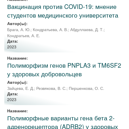
Вакцинация против COVID-19: мнение
студентов медицинского университета
Автор(ы):
Брага, А. Ю.
;
Кондратьева, А. В.
;
Абдуллаева, Д. Т.
;
Кондратьев, А. Е.
Дата:
2023
Название:
Полиморфизм генов PNPLA3 и TM6SF2
у здоровых добровольцев
Автор(ы):
Зайцева, Е. Д.
;
Резвякова, В. С.
;
Першенкова, О. С.
Дата:
2023
Название:
Полиморфные варианты гена бета 2-
адренорецептора (ADRB2) у здоровых